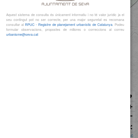
Aquest sistema de consulta és únicament informatiu i no té valor jurídic ja el
seu contingut pot no ser correcte, per una major seguretat es recomana
consultar al
RPUC - Registre de planejament urbanístic de Catalunya
. Podeu
formular observacions, propostes de millores o correccions al correu
urbanisme@seva.cat
+
−
share
layers_clear
1 km
Leaflet
|
Mapia Giscube
| ©
ICGC