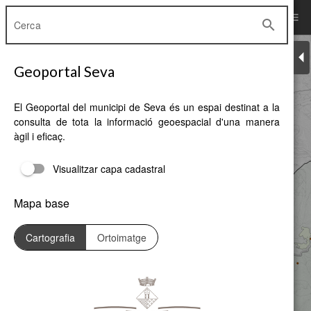
menu
Geoportal Seva
search
arrow_le
layers
Geoportal Seva
El Geoportal del municipi de Seva és un espai destinat a la
consulta de tota la informació geoespacial d'una manera
àgil i eficaç.
Visualitzar capa cadastral
Mapa base
Cartografia
Ortoimatge